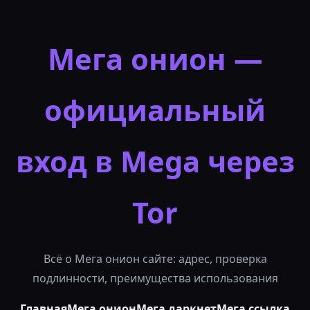
Мега онион —
официальный
вход в
Mega
через
Tor
Всё о Мега онион сайте: адрес, проверка
подлинности, преимущества использования
Главная
Мега онион
Мега даркнет
Мега ссылка